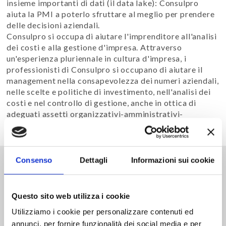
insieme importanti di dati (il data lake): Consulpro
aiuta la PMI a poterlo sfruttare al meglio per prendere
delle decisioni aziendali.
Consulpro si occupa di aiutare l'imprenditore all'analisi
dei costi e alla gestione d'impresa. Attraverso
un'esperienza pluriennale in cultura d'impresa, i
professionisti di Consulpro si occupano di aiutare il
management nella consapevolezza dei numeri aziendali,
nelle scelte e politiche di investimento, nell'analisi dei
costi e nel controllo di gestione, anche in ottica di
adeguati assetti organizzativi-amministrativi-
contabili.
Consenso
Dettagli
Informazioni sui cookie
Cosa facciamo per te in
questo campo
Questo sito web utilizza i cookie
Consulenza ed assistenza al management nell'analisi
Utilizziamo i cookie per personalizzare contenuti ed
generale aziendale e dell'andamento economico-
annunci, per fornire funzionalità dei social media e per